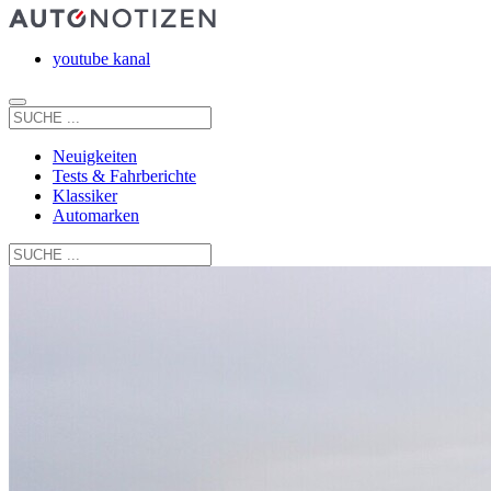
youtube kanal
Neuigkeiten
Tests & Fahrberichte
Klassiker
Automarken