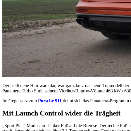
Der stellt neue Hardware dar, war ganz kurz das neue Topmodell der
Panamera Turbo S mit seinem Vierliter-Biturbo-V8 und 463 kW / 630 
Im Gegensatz zum
Porsche 911
dehnt sich das Panamera-Programm ni
Mit Launch Control wider die Trägheit
„Sport Plus“ Modus an. Linker Fuß auf die Bremse. Der rechte Fuß tr
stapft, katapultiert dich das über 2,1 Tonnen schwere Gerät nach vo