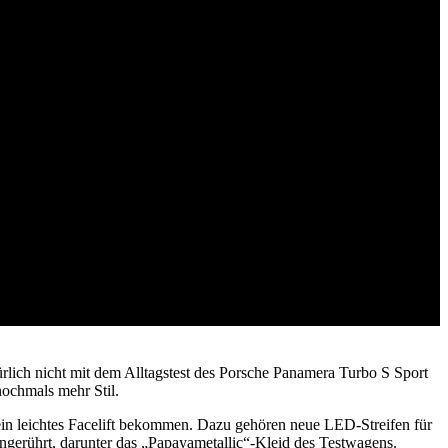
ürlich nicht mit dem Alltagstest des Porsche Panamera Turbo S Sport
nochmals mehr Stil.
in leichtes Facelift bekommen. Dazu gehören neue LED-Streifen für
gerührt, darunter das „Papayametallic“-Kleid des Testwagens.