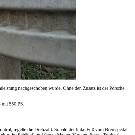
emleistung nachgeschoben wurde. Ohne den Zusatz ist der Porsche
o mit 550 PS.
ontrol, regelte die Drehzahl. Sobald der linke Fuß vom Bremspedal
 Gehirn im Schädel) und flauen Magen (Organe, Essen, Trinken)