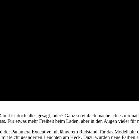
Damit ist doch alles gesagt, oder? Ganz so einfach mache ich es mir nat
uss. Für etwas mehr Freiheit beim Laden, aber in den Augen vieler für 
 der Panamera Executive mit längerem Radstand, für das Modelljahr e
d mit leicht geänderten Leuchten am Heck. Dazu wurden neue Farben an