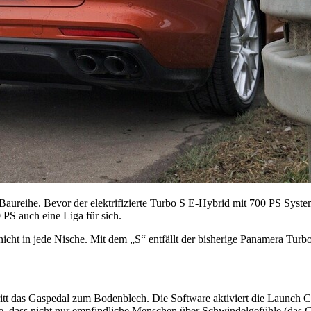
 Baureihe. Bevor der elektrifizierte Turbo S E-Hybrid mit 700 PS Syst
PS auch eine Liga für sich.
cht in jede Nische. Mit dem „S“ entfällt der bisherige Panamera Turb
itt das Gaspedal zum Bodenblech. Die Software aktiviert die Launch C
rne, dass nicht nur empfindliche Menschen über Schwindelgefühle (das