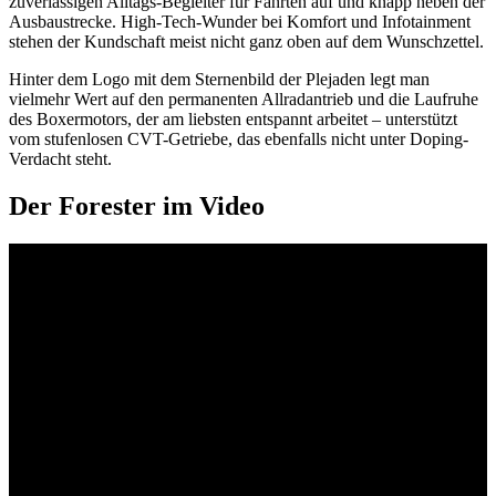
zuverlässigen Alltags-Begleiter für Fahrten auf und knapp neben der
Ausbaustrecke. High-Tech-Wunder bei Komfort und Infotainment
stehen der Kundschaft meist nicht ganz oben auf dem Wunschzettel.
Hinter dem Logo mit dem Sternenbild der Plejaden legt man
vielmehr Wert auf den permanenten Allradantrieb und die Laufruhe
des Boxermotors, der am liebsten entspannt arbeitet – unterstützt
vom stufenlosen CVT-Getriebe, das ebenfalls nicht unter Doping-
Verdacht steht.
Der Forester im Video