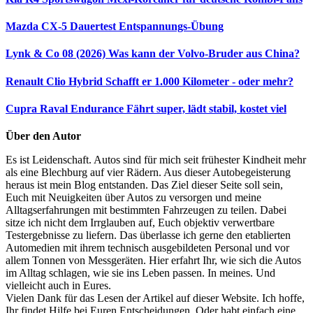
Mazda CX-5 Dauertest
Entspannungs-Übung
Lynk & Co 08 (2026)
Was kann der Volvo-Bruder aus China?
Renault Clio Hybrid
Schafft er 1.000 Kilometer - oder mehr?
Cupra Raval Endurance
Fährt super, lädt stabil, kostet viel
Über den Autor
Es ist Leidenschaft. Autos sind für mich seit frühester Kindheit mehr
als eine Blechburg auf vier Rädern. Aus dieser Autobegeisterung
heraus ist mein Blog entstanden. Das Ziel dieser Seite soll sein,
Euch mit Neuigkeiten über Autos zu versorgen und meine
Alltagserfahrungen mit bestimmten Fahrzeugen zu teilen. Dabei
sitze ich nicht dem Irrglauben auf, Euch objektiv verwertbare
Testergebnisse zu liefern. Das überlasse ich gerne den etablierten
Automedien mit ihrem technisch ausgebildeten Personal und vor
allem Tonnen von Messgeräten. Hier erfahrt Ihr, wie sich die Autos
im Alltag schlagen, wie sie ins Leben passen. In meines. Und
vielleicht auch in Eures.
Vielen Dank für das Lesen der Artikel auf dieser Website. Ich hoffe,
Ihr findet Hilfe bei Euren Entscheidungen. Oder habt einfach eine