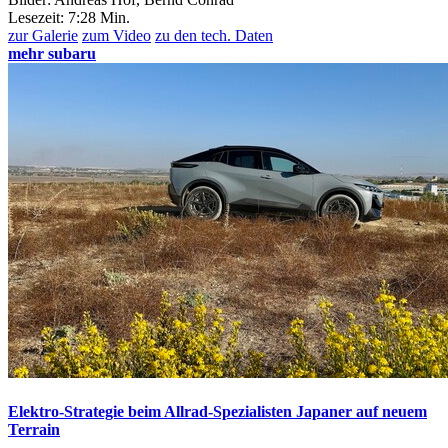
Lesezeit:
7:28 Min.
zur Galerie
zum Video
zu den tech. Daten
mehr subaru
Elektro-Strategie beim Allrad-Spezialisten
Japaner auf neuem
Terrain