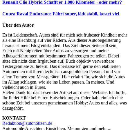
Renault Clio Hybrid
Schafft er 1.000 Kilometer - oder mehr?
Cupra Raval Endurance
Fährt super, lädt stabil, kostet viel
Über den Autor
Es ist Leidenschaft. Autos sind für mich seit frühester Kindheit mehr
als eine Blechburg auf vier Rädern. Aus dieser Autobegeisterung
heraus ist mein Blog entstanden. Das Ziel dieser Seite soll sein,
Euch mit Neuigkeiten über Autos zu versorgen und meine
Alltagserfahrungen mit bestimmten Fahrzeugen zu teilen. Dabei
sitze ich nicht dem Irrglauben auf, Euch objektiv verwertbare
Testergebnisse zu liefern. Das überlasse ich gerne den etablierten
Automedien mit ihrem technisch ausgebildeten Personal und vor
allem Tonnen von Messgeräten. Hier erfahrt Ihr, wie sich die Autos
im Alltag schlagen, wie sie ins Leben passen. In meines. Und
vielleicht auch in Eures.
Vielen Dank für das Lesen der Artikel auf dieser Website. Ich hoffe,
Ihr findet Hilfe bei Euren Entscheidungen. Oder habt einfach eine
schöne Zeit bei unserem gemeinsamen Hobby: Autos und alles, was
dazugehört.
KONTAKT
Redaktion@autonotizen.de
Automobile Ansichten, Einsichten, Meinungen und mehr ...