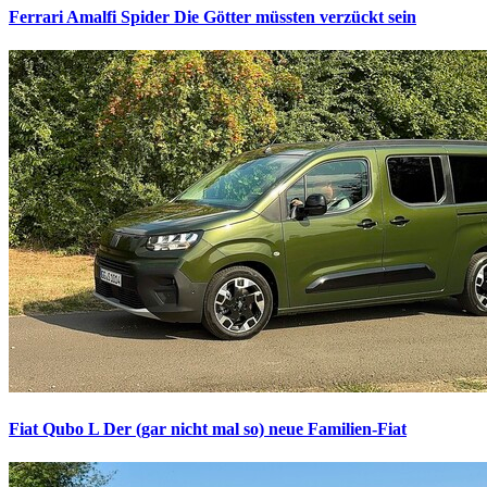
Ferrari Amalfi Spider
Die Götter müssten verzückt sein
Fiat Qubo L
Der (gar nicht mal so) neue Familien-Fiat