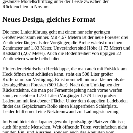
gestanzte Modellschriftzug unter der Leiste zwischen den
Rückleuchten in Novum.
Neues Design, gleiches Format
Die neue Linienführung geht mit einem nur sehr geringen
Größenwachstum einher. Mit 4,67 Metern ist der neue Forester drei
Zentimeter länger als der Vorgänger, die Breite wächst um einen
Zentimeter auf 1,83 Meter. Unverändert sind Höhe (1,73 Meter) und
Radstand (2,67 Meter). Auch die Bodenfreiheit von üppigen 22
Zentimetern wurde beibehalten.
Hinter der elektrischen Heckklappe, die man auch mit Fußkick am
Heck öffnen und schließen kann, steht ein 508 Liter großer
Kofferraum zur Verfügung. Er ist nominell minimal kleiner als der
des abgelösten Forester (509 Liter). Nach dem Umklappen der
Rücksitzlehne, die man per Fernentriegelung nach vorne werfen
kann, entsteht ein 1.731 Liter (Vorgänger 1.779 Liter) großer
Laderaum mit fast ebener Fläche. Unter dem doppelten Ladeboden
findet das Gepäckraum-Rollo einen klapperfreien Schlafplatz.
Leider fehlt erneut eine Netztrennwand zur Ladungssicherung.
Im Fond bietet der Japaner gewohnt großzügige Platzverhältnisse,
auch für große Menschen. Weit öffnende Türen vereinfachen nicht
nur den Ein- und Ausstieg, sondern auch das Angurten vom