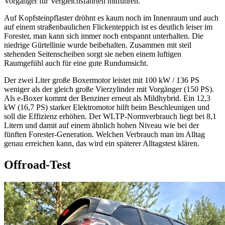
Vorgänger für Vergleichsfahrten mitführen.
Auf Kopfsteinpflaster dröhnt es kaum noch im Innenraum und auch
auf einem straßenbaulichen Flickenteppich ist es deutlich leiser im
Forester, man kann sich immer noch entspannt unterhalten. Die
niedrige Gürtellinie wurde beibehalten. Zusammen mit steil
stehenden Seitenscheiben sorgt sie neben einem luftigen
Raumgefühl auch für eine gute Rundumsicht.
Der zwei Liter große Boxermotor leistet mit 100 kW / 136 PS
weniger als der gleich große Vierzylinder mit Vorgänger (150 PS).
Als e-Boxer kommt der Benziner erneut als Mildhybrid. Ein 12,3
kW (16,7 PS) starker Elektromotor hilft beim Beschleunigen und
soll die Effizienz erhöhen. Der WLTP-Normverbrauch liegt bei 8,1
Litern und damit auf einem ähnlich hohen Niveau wie bei der
fünften Forester-Generation. Welchen Verbrauch man im Alltag
genau erreichen kann, das wird ein späterer Alltagstest klären.
Offroad-Test