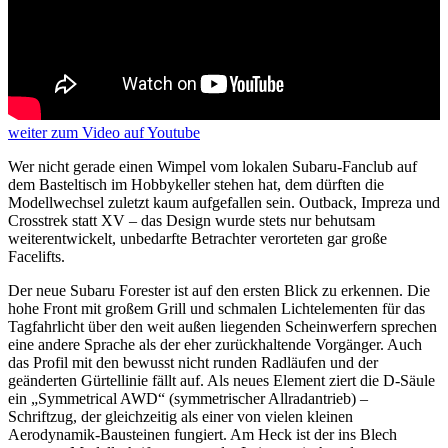
weiter
zum Video
auf Youtube
Wer nicht gerade einen Wimpel vom lokalen Subaru-Fanclub auf
dem Basteltisch im Hobbykeller stehen hat, dem dürften die
Modellwechsel zuletzt kaum aufgefallen sein. Outback, Impreza und
Crosstrek statt XV – das Design wurde stets nur behutsam
weiterentwickelt, unbedarfte Betrachter verorteten gar große
Facelifts.
Der neue Subaru Forester ist auf den ersten Blick zu erkennen. Die
hohe Front mit großem Grill und schmalen Lichtelementen für das
Tagfahrlicht über den weit außen liegenden Scheinwerfern sprechen
eine andere Sprache als der eher zurückhaltende Vorgänger. Auch
das Profil mit den bewusst nicht runden Radläufen und der
geänderten Gürtellinie fällt auf. Als neues Element ziert die D-Säule
ein „Symmetrical AWD“ (symmetrischer Allradantrieb) –
Schriftzug, der gleichzeitig als einer von vielen kleinen
Aerodynamik-Bausteinen fungiert. Am Heck ist der ins Blech