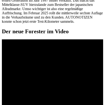
ersten Generation im Jahr 1997 bisher verkauft. Das macht das
Mittelklasse-SUV hierzulande zum Bestseller der japanischen
Allradmarke. Umso wichtiger ist also eine regelmäßige
Auffrischung. Im Februar 2025 rollt die mittlerweile sechste Auflage
in die Verkaufsräume und zu den Kunden. AUTONOTIZEN
konnte schon jetzt erste Test-Kilometer sammeln.
Der neue Forester im Video