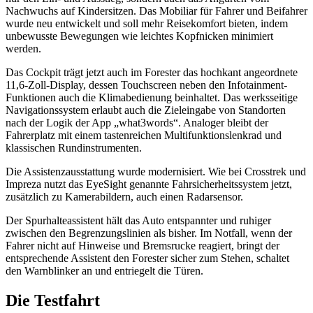
Nachwuchs auf Kindersitzen. Das Mobiliar für Fahrer und Beifahrer
wurde neu entwickelt und soll mehr Reisekomfort bieten, indem
unbewusste Bewegungen wie leichtes Kopfnicken minimiert
werden.
Das Cockpit trägt jetzt auch im Forester das hochkant angeordnete
11,6-Zoll-Display, dessen Touchscreen neben den Infotainment-
Funktionen auch die Klimabedienung beinhaltet. Das werksseitige
Navigationssystem erlaubt auch die Zieleingabe von Standorten
nach der Logik der App „what3words“. Analoger bleibt der
Fahrerplatz mit einem tastenreichen Multifunktionslenkrad und
klassischen Rundinstrumenten.
Die Assistenzausstattung wurde modernisiert. Wie bei Crosstrek und
Impreza nutzt das EyeSight genannte Fahrsicherheitssystem jetzt,
zusätzlich zu Kamerabildern, auch einen Radarsensor.
Der Spurhalteassistent hält das Auto entspannter und ruhiger
zwischen den Begrenzungslinien als bisher. Im Notfall, wenn der
Fahrer nicht auf Hinweise und Bremsrucke reagiert, bringt der
entsprechende Assistent den Forester sicher zum Stehen, schaltet
den Warnblinker an und entriegelt die Türen.
Die Testfahrt