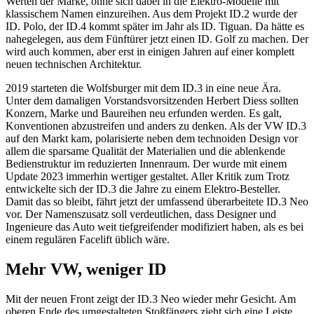
Werten der Marke, ohne sich dabei in die Elektro-Modelle mit
klassischem Namen einzureihen. Aus dem Projekt ID.2 wurde der
ID. Polo, der ID.4 kommt später im Jahr als ID. Tiguan. Da hätte es
nahegelegen, aus dem Fünftürer jetzt einen ID. Golf zu machen. Der
wird auch kommen, aber erst in einigen Jahren auf einer komplett
neuen technischen Architektur.
2019 starteten die Wolfsburger mit dem ID.3 in eine neue Ära.
Unter dem damaligen Vorstandsvorsitzenden Herbert Diess sollten
Konzern, Marke und Baureihen neu erfunden werden. Es galt,
Konventionen abzustreifen und anders zu denken. Als der VW ID.3
auf den Markt kam, polarisierte neben dem technoiden Design vor
allem die sparsame Qualität der Materialien und die ablenkende
Bedienstruktur im reduzierten Innenraum. Der wurde mit einem
Update 2023 immerhin wertiger gestaltet. Aller Kritik zum Trotz
entwickelte sich der ID.3 die Jahre zu einem Elektro-Besteller.
Damit das so bleibt, fährt jetzt der umfassend überarbeitete ID.3 Neo
vor. Der Namenszusatz soll verdeutlichen, dass Designer und
Ingenieure das Auto weit tiefgreifender modifiziert haben, als es bei
einem regulären Facelift üblich wäre.
Mehr VW, weniger ID
Mit der neuen Front zeigt der ID.3 Neo wieder mehr Gesicht. Am
oberen Ende des umgestalteten Stoßfängers zieht sich eine Leiste