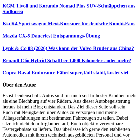
KGM Tivoli und Korando Nomad Plus
SUV-Schnäppchen aus
Südkorea
Kia K4 Sportswagon
Mexi-Koreaner für deutsche Kombi-Fans
Mazda CX-5 Dauertest
Entspannungs-Übung
Lynk & Co 08 (2026)
Was kann der Volvo-Bruder aus China?
Renault Clio Hybrid
Schafft er 1.000 Kilometer - oder mehr?
Cupra Raval Endurance
Fährt super, lädt stabil, kostet viel
Über den Autor
Es ist Leidenschaft. Autos sind für mich seit frühester Kindheit mehr
als eine Blechburg auf vier Rädern. Aus dieser Autobegeisterung
heraus ist mein Blog entstanden. Das Ziel dieser Seite soll sein,
Euch mit Neuigkeiten über Autos zu versorgen und meine
Alltagserfahrungen mit bestimmten Fahrzeugen zu teilen. Dabei
sitze ich nicht dem Irrglauben auf, Euch objektiv verwertbare
Testergebnisse zu liefern. Das überlasse ich gerne den etablierten
Automedien mit ihrem technisch ausgebildeten Personal und vor