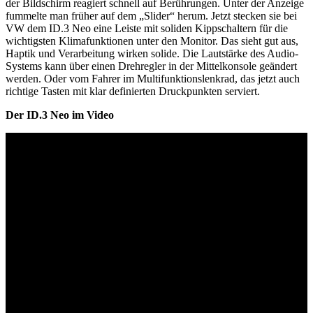
der Bildschirm reagiert schnell auf Berührungen. Unter der Anzeige
fummelte man früher auf dem „Slider“ herum. Jetzt stecken sie bei
VW dem ID.3 Neo eine Leiste mit soliden Kippschaltern für die
wichtigsten Klimafunktionen unter den Monitor. Das sieht gut aus,
Haptik und Verarbeitung wirken solide. Die Lautstärke des Audio-
Systems kann über einen Drehregler in der Mittelkonsole geändert
werden. Oder vom Fahrer im Multifunktionslenkrad, das jetzt auch
richtige Tasten mit klar definierten Druckpunkten serviert.
Der ID.3 Neo im Video