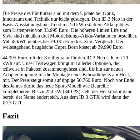
Die Preise des Fünftürers sind mit dem Update bei Optik,
Innenraum und Technik nur leicht gestiegen. Den ID.3 Neo in der
Basis-Ausstattungslinie Trend mit 50 kWh starkem Akku gibt es
zum Listenpreis von 33.995 Euro. Die höheren Linien Life und
Style sind mit allen drei Motorleistungs-Akku-Variationen bestellbar.
Mit 58 kWh geht es bei 39.195 Euro los. Zum Vergleich: Der
weitestgehend baugleiche Cupra Born kostet ab 39.990 Euro.
44.995 Euro ruft der Konfigurator für den ID.3 Neo Life mit 79
kWh auf. Unser Testwagen bringt mit allerlei Optionen, die
teilweise in Paketen zusammengefasst sind, bis hin zur neuen
Adapterkupplung für die Montage eines Fahrradträgers am Heck,
mit. Der Preis steigt somit auf üppige 50.760 Euro. Noch vor Ende
des Jahres dürfte das neue Sport-Modell wie Baureihe
komplettieren. Bis zu 250 kW (340 PS) stellt der Heckmotor dann
bereit, der Name ändert sich. Aus dem ID.3 GTX wird dann der
ID.3 GTI.
Fazit