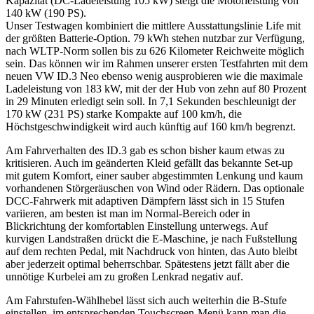
Kapazität (DC-Ladeleistung 105 kW) steigt die Motorleistung von
140 kW (190 PS).
Unser Testwagen kombiniert die mittlere Ausstattungslinie Life mit
der größten Batterie-Option. 79 kWh stehen nutzbar zur Verfügung,
nach WLTP-Norm sollen bis zu 626 Kilometer Reichweite möglich
sein. Das können wir im Rahmen unserer ersten Testfahrten mit dem
neuen VW ID.3 Neo ebenso wenig ausprobieren wie die maximale
Ladeleistung von 183 kW, mit der der Hub von zehn auf 80 Prozent
in 29 Minuten erledigt sein soll. In 7,1 Sekunden beschleunigt der
170 kW (231 PS) starke Kompakte auf 100 km/h, die
Höchstgeschwindigkeit wird auch künftig auf 160 km/h begrenzt.
Am Fahrverhalten des ID.3 gab es schon bisher kaum etwas zu
kritisieren. Auch im geänderten Kleid gefällt das bekannte Set-up
mit gutem Komfort, einer sauber abgestimmten Lenkung und kaum
vorhandenen Störgeräuschen von Wind oder Rädern. Das optionale
DCC-Fahrwerk mit adaptiven Dämpfern lässt sich in 15 Stufen
variieren, am besten ist man im Normal-Bereich oder in
Blickrichtung der komfortablen Einstellung unterwegs. Auf
kurvigen Landstraßen drückt die E-Maschine, je nach Fußstellung
auf dem rechten Pedal, mit Nachdruck von hinten, das Auto bleibt
aber jederzeit optimal beherrschbar. Spätestens jetzt fällt aber die
unnötige Kurbelei am zu großen Lenkrad negativ auf.
Am Fahrstufen-Wählhebel lässt sich auch weiterhin die B-Stufe
einstellen, im entsprechenden Touchscreen-Menü kann man die