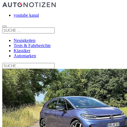
youtube kanal
Neuigkeiten
Tests & Fahrberichte
Klassiker
Automarken