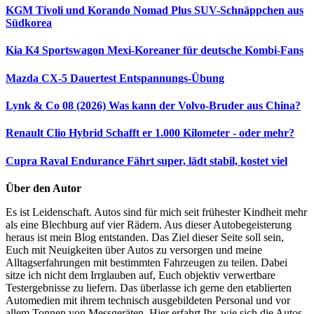
KGM Tivoli und Korando Nomad Plus
SUV-Schnäppchen aus
Südkorea
Kia K4 Sportswagon
Mexi-Koreaner für deutsche Kombi-Fans
Mazda CX-5 Dauertest
Entspannungs-Übung
Lynk & Co 08 (2026)
Was kann der Volvo-Bruder aus China?
Renault Clio Hybrid
Schafft er 1.000 Kilometer - oder mehr?
Cupra Raval Endurance
Fährt super, lädt stabil, kostet viel
Über den Autor
Es ist Leidenschaft. Autos sind für mich seit frühester Kindheit mehr
als eine Blechburg auf vier Rädern. Aus dieser Autobegeisterung
heraus ist mein Blog entstanden. Das Ziel dieser Seite soll sein,
Euch mit Neuigkeiten über Autos zu versorgen und meine
Alltagserfahrungen mit bestimmten Fahrzeugen zu teilen. Dabei
sitze ich nicht dem Irrglauben auf, Euch objektiv verwertbare
Testergebnisse zu liefern. Das überlasse ich gerne den etablierten
Automedien mit ihrem technisch ausgebildeten Personal und vor
allem Tonnen von Messgeräten. Hier erfahrt Ihr, wie sich die Autos