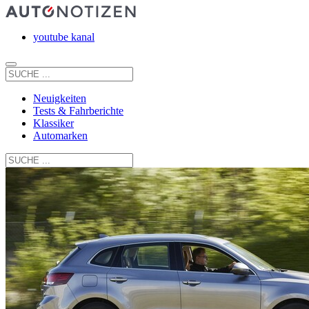
youtube kanal
Neuigkeiten
Tests & Fahrberichte
Klassiker
Automarken