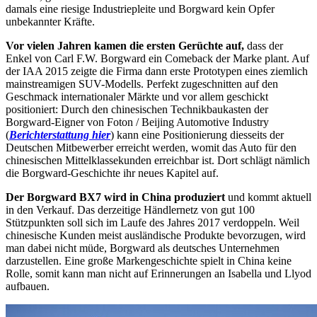
damals eine riesige Industriepleite und Borgward kein Opfer
unbekannter Kräfte.
Vor vielen Jahren kamen die ersten Gerüchte auf,
dass der
Enkel von Carl F.W. Borgward ein Comeback der Marke plant. Auf
der IAA 2015 zeigte die Firma dann erste Prototypen eines ziemlich
mainstreamigen SUV-Modells. Perfekt zugeschnitten auf den
Geschmack internationaler Märkte und vor allem geschickt
positioniert: Durch den chinesischen Technikbaukasten der
Borgward-Eigner von Foton / Beijing Automotive Industry
(
Berichterstattung hier
) kann eine Positionierung diesseits der
Deutschen Mitbewerber erreicht werden, womit das Auto für den
chinesischen Mittelklassekunden erreichbar ist. Dort schlägt nämlich
die Borgward-Geschichte ihr neues Kapitel auf.
Der Borgward BX7 wird in China produziert
und kommt aktuell
in den Verkauf. Das derzeitige Händlernetz von gut 100
Stützpunkten soll sich im Laufe des Jahres 2017 verdoppeln. Weil
chinesische Kunden meist ausländische Produkte bevorzugen, wird
man dabei nicht müde, Borgward als deutsches Unternehmen
darzustellen. Eine große Markengeschichte spielt in China keine
Rolle, somit kann man nicht auf Erinnerungen an Isabella und Llyod
aufbauen.