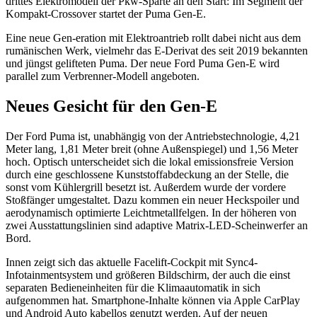
drittes Elektromodell der Pkw-Sparte an den Start: Im Segment der
Kompakt-Crossover startet der Puma Gen-E.
Eine neue Gen-eration mit Elektroantrieb rollt dabei nicht aus dem
rumänischen Werk, vielmehr das E-Derivat des seit 2019 bekannten
und jüngst gelifteten Puma. Der neue Ford Puma Gen-E wird
parallel zum Verbrenner-Modell angeboten.
Neues Gesicht für den Gen-E
Der Ford Puma ist, unabhängig von der Antriebstechnologie, 4,21
Meter lang, 1,81 Meter breit (ohne Außenspiegel) und 1,56 Meter
hoch. Optisch unterscheidet sich die lokal emissionsfreie Version
durch eine geschlossene Kunststoffabdeckung an der Stelle, die
sonst vom Kühlergrill besetzt ist. Außerdem wurde der vordere
Stoßfänger umgestaltet. Dazu kommen ein neuer Heckspoiler und
aerodynamisch optimierte Leichtmetallfelgen. In der höheren von
zwei Ausstattungslinien sind adaptive Matrix-LED-Scheinwerfer an
Bord.
Innen zeigt sich das aktuelle Facelift-Cockpit mit Sync4-
Infotainmentsystem und größeren Bildschirm, der auch die einst
separaten Bedieneinheiten für die Klimaautomatik in sich
aufgenommen hat. Smartphone-Inhalte können via Apple CarPlay
und Android Auto kabellos genutzt werden. Auf der neuen