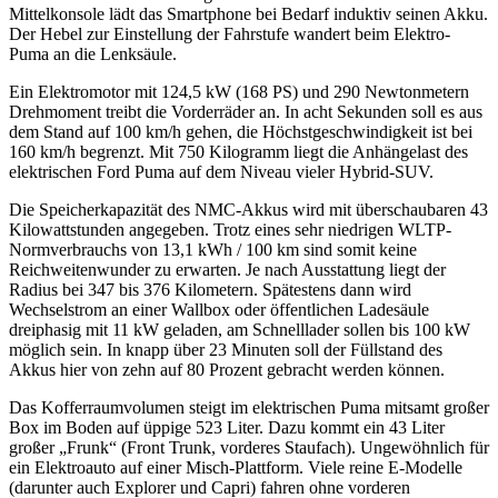
Mittelkonsole lädt das Smartphone bei Bedarf induktiv seinen Akku.
Der Hebel zur Einstellung der Fahrstufe wandert beim Elektro-
Puma an die Lenksäule.
Ein Elektromotor mit 124,5 kW (168 PS) und 290 Newtonmetern
Drehmoment treibt die Vorderräder an. In acht Sekunden soll es aus
dem Stand auf 100 km/h gehen, die Höchstgeschwindigkeit ist bei
160 km/h begrenzt. Mit 750 Kilogramm liegt die Anhängelast des
elektrischen Ford Puma auf dem Niveau vieler Hybrid-SUV.
Die Speicherkapazität des NMC-Akkus wird mit überschaubaren 43
Kilowattstunden angegeben. Trotz eines sehr niedrigen WLTP-
Normverbrauchs von 13,1 kWh / 100 km sind somit keine
Reichweitenwunder zu erwarten. Je nach Ausstattung liegt der
Radius bei 347 bis 376 Kilometern. Spätestens dann wird
Wechselstrom an einer Wallbox oder öffentlichen Ladesäule
dreiphasig mit 11 kW geladen, am Schnelllader sollen bis 100 kW
möglich sein. In knapp über 23 Minuten soll der Füllstand des
Akkus hier von zehn auf 80 Prozent gebracht werden können.
Das Kofferraumvolumen steigt im elektrischen Puma mitsamt großer
Box im Boden auf üppige 523 Liter. Dazu kommt ein 43 Liter
großer „Frunk“ (Front Trunk, vorderes Staufach). Ungewöhnlich für
ein Elektroauto auf einer Misch-Plattform. Viele reine E-Modelle
(darunter auch Explorer und Capri) fahren ohne vorderen