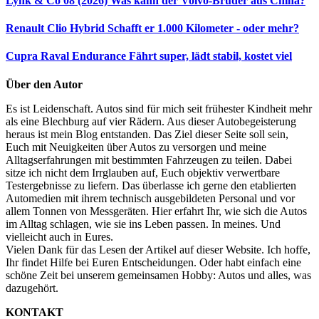
Lynk & Co 08 (2026)
Was kann der Volvo-Bruder aus China?
Renault Clio Hybrid
Schafft er 1.000 Kilometer - oder mehr?
Cupra Raval Endurance
Fährt super, lädt stabil, kostet viel
Über den Autor
Es ist Leidenschaft. Autos sind für mich seit frühester Kindheit mehr
als eine Blechburg auf vier Rädern. Aus dieser Autobegeisterung
heraus ist mein Blog entstanden. Das Ziel dieser Seite soll sein,
Euch mit Neuigkeiten über Autos zu versorgen und meine
Alltagserfahrungen mit bestimmten Fahrzeugen zu teilen. Dabei
sitze ich nicht dem Irrglauben auf, Euch objektiv verwertbare
Testergebnisse zu liefern. Das überlasse ich gerne den etablierten
Automedien mit ihrem technisch ausgebildeten Personal und vor
allem Tonnen von Messgeräten. Hier erfahrt Ihr, wie sich die Autos
im Alltag schlagen, wie sie ins Leben passen. In meines. Und
vielleicht auch in Eures.
Vielen Dank für das Lesen der Artikel auf dieser Website. Ich hoffe,
Ihr findet Hilfe bei Euren Entscheidungen. Oder habt einfach eine
schöne Zeit bei unserem gemeinsamen Hobby: Autos und alles, was
dazugehört.
KONTAKT