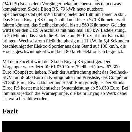
(340 PS) ist aus dem Vorgänger bekannt, ebenso aus dem etwas
kompakteren Skoda Elroq RS. 79 kWh netto nutzbare
Speicherkapazität (84 kWh brutto) bietet der Lithium-Ionen-Akku.
Das Skoda Enyaq RS Coupé soll damit bis zu 570 Kilometer weit
fahren können, das Steilheckmodell bis zu 560 Kilometer. Geladen
wird über den CCS-Anschluss mit maximal 185 kW Ladeleistung,
in 26 Minuten lässt sich die Batterie auf 80 Prozent ihrer Kapazität
bringen. Wechselstrom fließt dreiphasig mit 11 kW. In 5,4 Sekunden
beschleunigt der Elektro-Sportler aus dem Stand auf 100 km/h, die
Höchstgeschwindigkeit wird bei 180 km/h elektronisch begrenzt.
Mit dem Facelfit wird der Skoda Enyaq RS günstiger. Der
Vorgänger war zuletzt für 61.050 Euro (Steilheck) bzw. 63.300
Euro (Coupé) zu haben. Nach der Auffrischung steht das Steilheck-
SUV für 58.600 Euro in Konfigurator und Preisliste, das Coupé für
60.850 Euro. Etwas kleiner und 5.550 Euro günstiger: Der Skoda
Elroq RS kostet mit identischer Systemleistung ab 53.050 Euro. Bei
ihm muss jedoch die Wärmepumpe, die beim Enyaq ab Werk dabei
ist, extra bezahlt werden.
Fazit