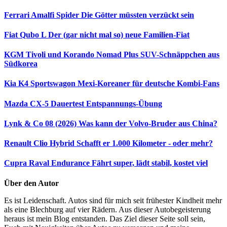
Ferrari Amalfi Spider
Die Götter müssten verzückt sein
Fiat Qubo L
Der (gar nicht mal so) neue Familien-Fiat
KGM Tivoli und Korando Nomad Plus
SUV-Schnäppchen aus
Südkorea
Kia K4 Sportswagon
Mexi-Koreaner für deutsche Kombi-Fans
Mazda CX-5 Dauertest
Entspannungs-Übung
Lynk & Co 08 (2026)
Was kann der Volvo-Bruder aus China?
Renault Clio Hybrid
Schafft er 1.000 Kilometer - oder mehr?
Cupra Raval Endurance
Fährt super, lädt stabil, kostet viel
Über den Autor
Es ist Leidenschaft. Autos sind für mich seit frühester Kindheit mehr
als eine Blechburg auf vier Rädern. Aus dieser Autobegeisterung
heraus ist mein Blog entstanden. Das Ziel dieser Seite soll sein,