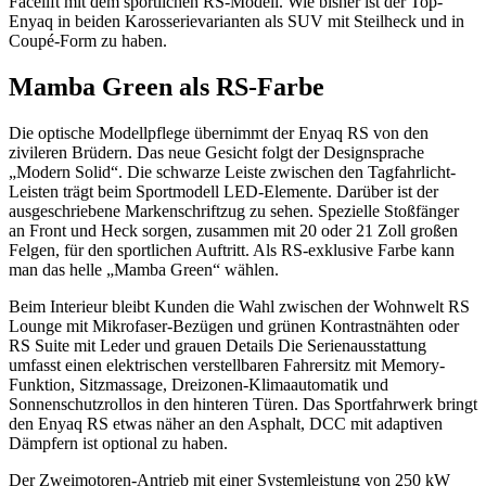
Facelift mit dem sportlichen RS-Modell. Wie bisher ist der Top-
Enyaq in beiden Karosserievarianten als SUV mit Steilheck und in
Coupé-Form zu haben.
Mamba Green als RS-Farbe
Die optische Modellpflege übernimmt der Enyaq RS von den
zivileren Brüdern. Das neue Gesicht folgt der Designsprache
„Modern Solid“. Die schwarze Leiste zwischen den Tagfahrlicht-
Leisten trägt beim Sportmodell LED-Elemente. Darüber ist der
ausgeschriebene Markenschriftzug zu sehen. Spezielle Stoßfänger
an Front und Heck sorgen, zusammen mit 20 oder 21 Zoll großen
Felgen, für den sportlichen Auftritt. Als RS-exklusive Farbe kann
man das helle „Mamba Green“ wählen.
Beim Interieur bleibt Kunden die Wahl zwischen der Wohnwelt RS
Lounge mit Mikrofaser-Bezügen und grünen Kontrastnähten oder
RS Suite mit Leder und grauen Details Die Serienausstattung
umfasst einen elektrischen verstellbaren Fahrersitz mit Memory-
Funktion, Sitzmassage, Dreizonen-Klimaautomatik und
Sonnenschutzrollos in den hinteren Türen. Das Sportfahrwerk bringt
den Enyaq RS etwas näher an den Asphalt, DCC mit adaptiven
Dämpfern ist optional zu haben.
Der Zweimotoren-Antrieb mit einer Systemleistung von 250 kW