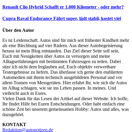
Renault Clio Hybrid
Schafft er 1.000 Kilometer - oder mehr?
Cupra Raval Endurance
Fährt super, lädt stabil, kostet viel
Über den Autor
Es ist Leidenschaft. Autos sind für mich seit frühester Kindheit mehr
als eine Blechburg auf vier Rädern. Aus dieser Autobegeisterung
heraus ist mein Blog entstanden. Das Ziel dieser Seite soll sein,
Euch mit Neuigkeiten über Autos zu versorgen und meine
Alltagserfahrungen mit bestimmten Fahrzeugen zu teilen. Dabei
sitze ich nicht dem Irrglauben auf, Euch objektiv verwertbare
Testergebnisse zu liefern. Das überlasse ich gerne den etablierten
Automedien mit ihrem technisch ausgebildeten Personal und vor
allem Tonnen von Messgeräten. Hier erfahrt Ihr, wie sich die Autos
im Alltag schlagen, wie sie ins Leben passen. In meines. Und
vielleicht auch in Eures.
Vielen Dank für das Lesen der Artikel auf dieser Website. Ich hoffe,
Ihr findet Hilfe bei Euren Entscheidungen. Oder habt einfach eine
schöne Zeit bei unserem gemeinsamen Hobby: Autos und alles, was
dazugehört.
KONTAKT
Redaktion@autonotizen.de