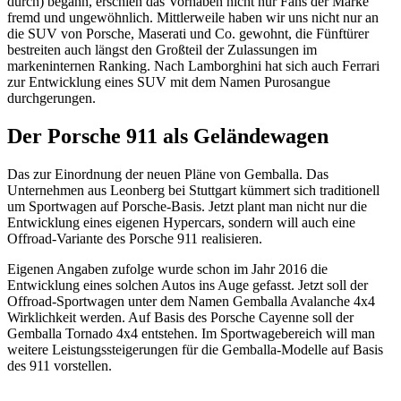
durch) begann, erschien das Vorhaben nicht nur Fans der Marke
fremd und ungewöhnlich. Mittlerweile haben wir uns nicht nur an
die SUV von Porsche, Maserati und Co. gewohnt, die Fünftürer
bestreiten auch längst den Großteil der Zulassungen im
markeninternen Ranking. Nach Lamborghini hat sich auch Ferrari
zur Entwicklung eines SUV mit dem Namen Purosangue
durchgerungen.
Der Porsche 911 als Geländewagen
Das zur Einordnung der neuen Pläne von Gemballa. Das
Unternehmen aus Leonberg bei Stuttgart kümmert sich traditionell
um Sportwagen auf Porsche-Basis. Jetzt plant man nicht nur die
Entwicklung eines eigenen Hypercars, sondern will auch eine
Offroad-Variante des Porsche 911 realisieren.
Eigenen Angaben zufolge wurde schon im Jahr 2016 die
Entwicklung eines solchen Autos ins Auge gefasst. Jetzt soll der
Offroad-Sportwagen unter dem Namen Gemballa Avalanche 4x4
Wirklichkeit werden. Auf Basis des Porsche Cayenne soll der
Gemballa Tornado 4x4 entstehen. Im Sportwagebereich will man
weitere Leistungssteigerungen für die Gemballa-Modelle auf Basis
des 911 vorstellen.