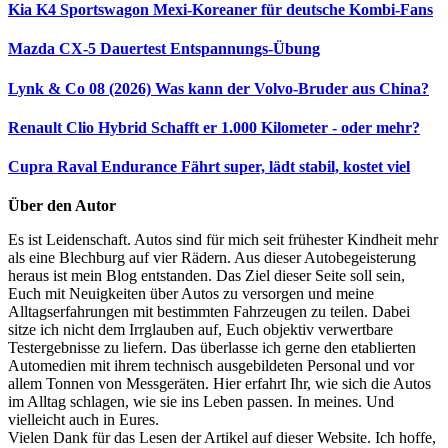
Kia K4 Sportswagon
Mexi-Koreaner für deutsche Kombi-Fans
Mazda CX-5 Dauertest
Entspannungs-Übung
Lynk & Co 08 (2026)
Was kann der Volvo-Bruder aus China?
Renault Clio Hybrid
Schafft er 1.000 Kilometer - oder mehr?
Cupra Raval Endurance
Fährt super, lädt stabil, kostet viel
Über den Autor
Es ist Leidenschaft. Autos sind für mich seit frühester Kindheit mehr
als eine Blechburg auf vier Rädern. Aus dieser Autobegeisterung
heraus ist mein Blog entstanden. Das Ziel dieser Seite soll sein,
Euch mit Neuigkeiten über Autos zu versorgen und meine
Alltagserfahrungen mit bestimmten Fahrzeugen zu teilen. Dabei
sitze ich nicht dem Irrglauben auf, Euch objektiv verwertbare
Testergebnisse zu liefern. Das überlasse ich gerne den etablierten
Automedien mit ihrem technisch ausgebildeten Personal und vor
allem Tonnen von Messgeräten. Hier erfahrt Ihr, wie sich die Autos
im Alltag schlagen, wie sie ins Leben passen. In meines. Und
vielleicht auch in Eures.
Vielen Dank für das Lesen der Artikel auf dieser Website. Ich hoffe,