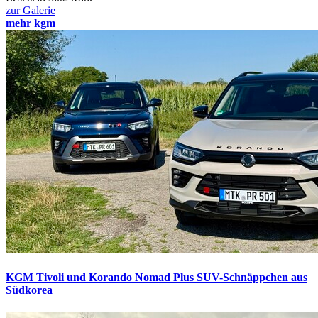
zur Galerie
mehr kgm
KGM Tivoli und Korando Nomad Plus
SUV-Schnäppchen aus
Südkorea