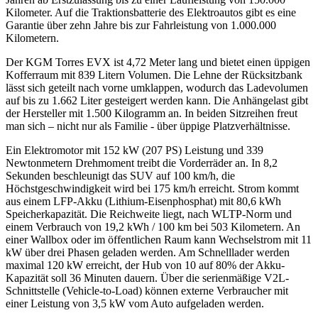
Kilometer. Auf die Traktionsbatterie des Elektroautos gibt es eine
Garantie über zehn Jahre bis zur Fahrleistung von 1.000.000
Kilometern.
Der KGM Torres EVX ist 4,72 Meter lang und bietet einen üppigen
Kofferraum mit 839 Litern Volumen. Die Lehne der Rücksitzbank
lässt sich geteilt nach vorne umklappen, wodurch das Ladevolumen
auf bis zu 1.662 Liter gesteigert werden kann. Die Anhängelast gibt
der Hersteller mit 1.500 Kilogramm an. In beiden Sitzreihen freut
man sich – nicht nur als Familie - über üppige Platzverhältnisse.
Ein Elektromotor mit 152 kW (207 PS) Leistung und 339
Newtonmetern Drehmoment treibt die Vorderräder an. In 8,2
Sekunden beschleunigt das SUV auf 100 km/h, die
Höchstgeschwindigkeit wird bei 175 km/h erreicht. Strom kommt
aus einem LFP-Akku (Lithium-Eisenphosphat) mit 80,6 kWh
Speicherkapazität. Die Reichweite liegt, nach WLTP-Norm und
einem Verbrauch von 19,2 kWh / 100 km bei 503 Kilometern. An
einer Wallbox oder im öffentlichen Raum kann Wechselstrom mit 11
kW über drei Phasen geladen werden. Am Schnelllader werden
maximal 120 kW erreicht, der Hub von 10 auf 80% der Akku-
Kapazität soll 36 Minuten dauern. Über die serienmäßige V2L-
Schnittstelle (Vehicle-to-Load) können externe Verbraucher mit
einer Leistung von 3,5 kW vom Auto aufgeladen werden.