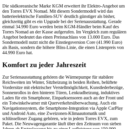
Die südkoreanische Marke KGM erweitert ihr Elektro-Angebot um
den Torres EVX Nomad. Mit diesem Sondermodell wird das
batterieelektrische Familien-SUV deutlich günstiger als bisher,
gleichzeitig gibt es ein Upgrade bei der Serienausstattung. Gerade
einmal 34.990 Euro werden beim KGM-Händler beim Kauf des
Torres Nomad an der Kasse aufgerufen. Im Vergleich zum regulären
Angebot bedeutet das einen Preisnachlass von 13.000 Euro. Das
Sondermodell nutzt nicht die Einstiegsversion Core (41.990 Euro)
als Basis, sondern die höhere Bliss-Linie, die einen Listenpreis von
44.990 Euro hat.
Komfort zu jeder Jahreszeit
Zur Serienausstattung gehören die Wärmepumpe für stabilere
Reichweiten im Winter, Sitzheizung in beiden Reihen, belüftete
Vordersitze mit elektrischer Verstellmöglichkeit, Kunstlederbezüge,
Sonnenrollos in den hinteren Türen, Lenkradheizung, induktives
Laden für ein Smartphone, Einparksensoren auch an der Front und
ein Totwinkelwarner mit Querverkehrsüberwachung. Auch ein
Navigationssystem, die Smartphone-Integration via Apple CarPlay
und Android Auto, eine Zweizonen-Klimaautomatik und
schlüsselloser Zugang gehören, wie in jedem Torres EVX, zum
Paket. Die Neuwagengarantie läuft über den Zeitraum von sieben
Jahren ab Erstzulassung bis zu einer Laufleistung von 150.000