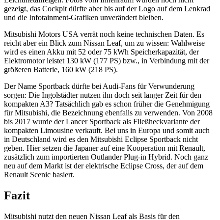
gezeigt, das Cockpit dürfte aber bis auf der Logo auf dem Lenkrad
und die Infotainment-Grafiken unverändert bleiben.
Mitsubishi Motors USA verrät noch keine technischen Daten. Es
reicht aber ein Blick zum Nissan Leaf, um zu wissen: Wahlweise
wird es einen Akku mit 52 oder 75 kWh Speicherkapazität, der
Elektromotor leistet 130 kW (177 PS) bzw., in Verbindung mit der
größeren Batterie, 160 kW (218 PS).
Der Name Sportback dürfte bei Audi-Fans für Verwunderung
sorgen: Die Ingolstädter nutzen ihn doch seit langer Zeit für den
kompakten A3? Tatsächlich gab es schon früher die Genehmigung
für Mitsubishi, die Bezeichnung ebenfalls zu verwenden. Von 2008
bis 2017 wurde der Lancer Sportback als Fließheckvariante der
kompakten Limousine verkauft. Bei uns in Europa und somit auch
in Deutschland wird es den Mitsubishi Eclipse Sportback nicht
geben. Hier setzen die Japaner auf eine Kooperation mit Renault,
zusätzlich zum importierten Outlander Plug-in Hybrid. Noch ganz
neu auf dem Markt ist der elektrische Eclipse Cross, der auf dem
Renault Scenic basiert.
Fazit
Mitsubishi nutzt den neuen Nissan Leaf als Basis für den