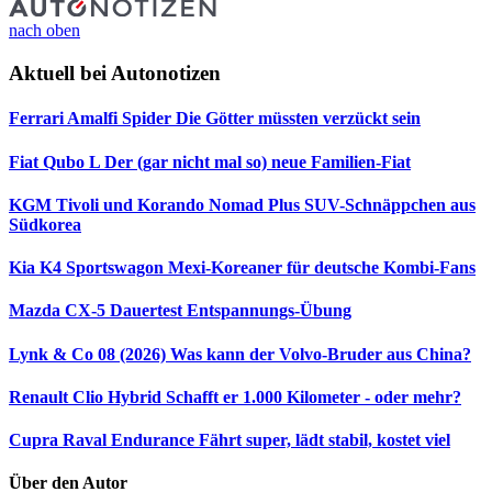
nach oben
Aktuell bei Autonotizen
Ferrari Amalfi Spider
Die Götter müssten verzückt sein
Fiat Qubo L
Der (gar nicht mal so) neue Familien-Fiat
KGM Tivoli und Korando Nomad Plus
SUV-Schnäppchen aus
Südkorea
Kia K4 Sportswagon
Mexi-Koreaner für deutsche Kombi-Fans
Mazda CX-5 Dauertest
Entspannungs-Übung
Lynk & Co 08 (2026)
Was kann der Volvo-Bruder aus China?
Renault Clio Hybrid
Schafft er 1.000 Kilometer - oder mehr?
Cupra Raval Endurance
Fährt super, lädt stabil, kostet viel
Über den Autor