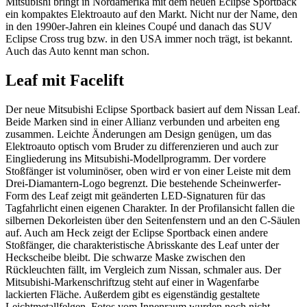
Mitsubishi bringt in Nordamerika mit dem neuen Eclipse Sportback
ein kompaktes Elektroauto auf den Markt. Nicht nur der Name, den
in den 1990er-Jahren ein kleines Coupé und danach das SUV
Eclipse Cross trug bzw. in den USA immer noch trägt, ist bekannt.
Auch das Auto kennt man schon.
Leaf mit Facelift
Der neue Mitsubishi Eclipse Sportback basiert auf dem Nissan Leaf.
Beide Marken sind in einer Allianz verbunden und arbeiten eng
zusammen. Leichte Änderungen am Design genügen, um das
Elektroauto optisch vom Bruder zu differenzieren und auch zur
Eingliederung ins Mitsubishi-Modellprogramm. Der vordere
Stoßfänger ist voluminöser, oben wird er von einer Leiste mit dem
Drei-Diamantern-Logo begrenzt. Die bestehende Scheinwerfer-
Form des Leaf zeigt mit geänderten LED-Signaturen für das
Tagfahrlicht einen eigenen Charakter. In der Profilansicht fallen die
silbernen Dekorleisten über den Seitenfenstern und an den C-Säulen
auf. Auch am Heck zeigt der Eclipse Sportback einen andere
Stoßfänger, die charakteristische Abrisskante des Leaf unter der
Heckscheibe bleibt. Die schwarze Maske zwischen den
Rückleuchten fällt, im Vergleich zum Nissan, schmaler aus. Der
Mitsubishi-Markenschriftzug steht auf einer in Wagenfarbe
lackierten Fläche. Außerdem gibt es eigenständig gestaltete
Leichtmetallfelgen. Fotos vom Innenraum wurden noch nicht