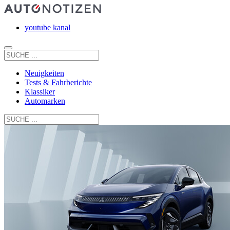
youtube kanal
Neuigkeiten
Tests & Fahrberichte
Klassiker
Automarken