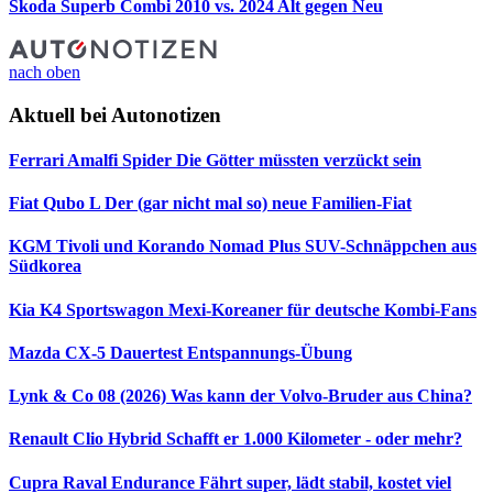
Skoda Superb Combi 2010 vs. 2024
Alt gegen Neu
nach oben
Aktuell bei Autonotizen
Ferrari Amalfi Spider
Die Götter müssten verzückt sein
Fiat Qubo L
Der (gar nicht mal so) neue Familien-Fiat
KGM Tivoli und Korando Nomad Plus
SUV-Schnäppchen aus
Südkorea
Kia K4 Sportswagon
Mexi-Koreaner für deutsche Kombi-Fans
Mazda CX-5 Dauertest
Entspannungs-Übung
Lynk & Co 08 (2026)
Was kann der Volvo-Bruder aus China?
Renault Clio Hybrid
Schafft er 1.000 Kilometer - oder mehr?
Cupra Raval Endurance
Fährt super, lädt stabil, kostet viel