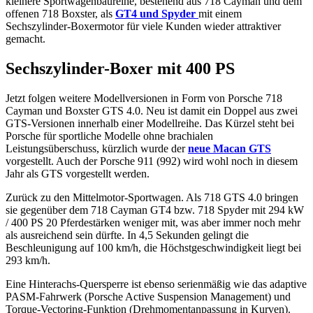
kleinere Sportwagenbaureihe, bestehend aus 718 Cayman und dem
offenen 718 Boxster, als
GT4 und Spyder
mit einem
Sechszylinder-Boxermotor für viele Kunden wieder attraktiver
gemacht.
Sechszylinder-Boxer mit 400 PS
Jetzt folgen weitere Modellversionen in Form von Porsche 718
Cayman und Boxster GTS 4.0. Neu ist damit ein Doppel aus zwei
GTS-Versionen innerhalb einer Modellreihe. Das Kürzel steht bei
Porsche für sportliche Modelle ohne brachialen
Leistungsüberschuss, kürzlich wurde der
neue Macan GTS
vorgestellt. Auch der Porsche 911 (992) wird wohl noch in diesem
Jahr als GTS vorgestellt werden.
Zurück zu den Mittelmotor-Sportwagen. Als 718 GTS 4.0 bringen
sie gegenüber dem 718 Cayman GT4 bzw. 718 Spyder mit 294 kW
/ 400 PS 20 Pferdestärken weniger mit, was aber immer noch mehr
als ausreichend sein dürfte. In 4,5 Sekunden gelingt die
Beschleunigung auf 100 km/h, die Höchstgeschwindigkeit liegt bei
293 km/h.
Eine Hinterachs-Quersperre ist ebenso serienmäßig wie das adaptive
PASM-Fahrwerk (Porsche Active Suspension Management) und
Torque-Vectoring-Funktion (Drehmomentanpassung in Kurven).