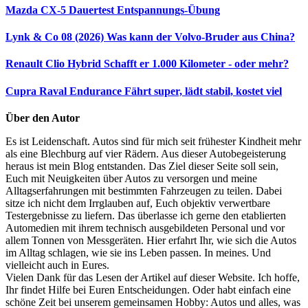
Mazda CX-5 Dauertest
Entspannungs-Übung
Lynk & Co 08 (2026)
Was kann der Volvo-Bruder aus China?
Renault Clio Hybrid
Schafft er 1.000 Kilometer - oder mehr?
Cupra Raval Endurance
Fährt super, lädt stabil, kostet viel
Über den Autor
Es ist Leidenschaft. Autos sind für mich seit frühester Kindheit mehr
als eine Blechburg auf vier Rädern. Aus dieser Autobegeisterung
heraus ist mein Blog entstanden. Das Ziel dieser Seite soll sein,
Euch mit Neuigkeiten über Autos zu versorgen und meine
Alltagserfahrungen mit bestimmten Fahrzeugen zu teilen. Dabei
sitze ich nicht dem Irrglauben auf, Euch objektiv verwertbare
Testergebnisse zu liefern. Das überlasse ich gerne den etablierten
Automedien mit ihrem technisch ausgebildeten Personal und vor
allem Tonnen von Messgeräten. Hier erfahrt Ihr, wie sich die Autos
im Alltag schlagen, wie sie ins Leben passen. In meines. Und
vielleicht auch in Eures.
Vielen Dank für das Lesen der Artikel auf dieser Website. Ich hoffe,
Ihr findet Hilfe bei Euren Entscheidungen. Oder habt einfach eine
schöne Zeit bei unserem gemeinsamen Hobby: Autos und alles, was