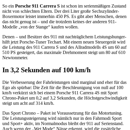
So ein
Porsche 911 Carrera S
ist schon im serienmäßigen Zustand
nicht von schlechten Eltern. Der drei Liter große Sechszylinder-
Boxermotor leistet immerhin 450 PS. Es gibt aber Menschen, denen
das nicht genug ist – und die trotzdem keines der anderen 911-
Modelle „von der Stange“ kaufen wollen.
Denen – und Besitzer des 911 mit nachträglichem Leistungshunger-
hilft jetzt Porsche-Tuner Techart. Mit einem neuen Steuergerät wird
die Leistung des 911 Carrera S und des Allradmodells 4S um 60 auf
510 PS gesteigert, das maximale Drehmoment steigt um 80 auf 610
Newtonmeter.
In 3,2 Sekunden auf 100 km/h
Die Verbesserung der Fahrleistungen sind marginal und eher für das
Ego als spürbar: Die Zeit für die Beschleunigung von null auf 100
km/h verkürzt sich bei einem Porsche 911 Carrera 4S mit Sport
Chrono-Paket um 0,2 auf 3,2 Sekunden, die Höchstgeschwindigkeit
steigt um acht auf 314 km/h.
Das Sport Chrono – Paket ist Voraussetzung für das Motortuning.
Die Leistungssteigerung wird nämlich nur in den Fahrmodi Sport
und Sport+ aktiv, im Normalmodus bleibt der 911 auf Serienstand.
Auch wenn der „Wet Mode“ Nässe erkennt, wird die zusätzliche