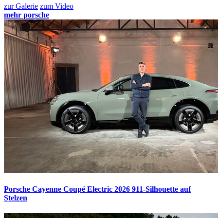
zur Galerie
zum Video
mehr porsche
Porsche Cayenne Coupé Electric 2026
911-Silhouette auf
Stelzen