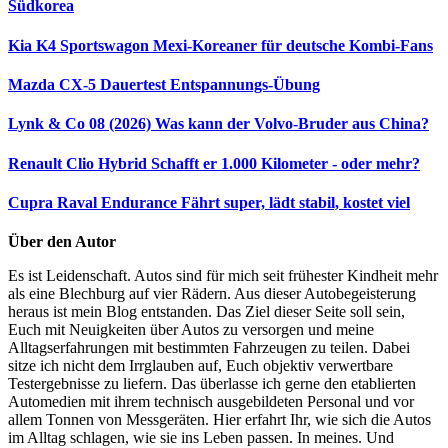
Südkorea
Kia K4 Sportswagon
Mexi-Koreaner für deutsche Kombi-Fans
Mazda CX-5 Dauertest
Entspannungs-Übung
Lynk & Co 08 (2026)
Was kann der Volvo-Bruder aus China?
Renault Clio Hybrid
Schafft er 1.000 Kilometer - oder mehr?
Cupra Raval Endurance
Fährt super, lädt stabil, kostet viel
Über den Autor
Es ist Leidenschaft. Autos sind für mich seit frühester Kindheit mehr
als eine Blechburg auf vier Rädern. Aus dieser Autobegeisterung
heraus ist mein Blog entstanden. Das Ziel dieser Seite soll sein,
Euch mit Neuigkeiten über Autos zu versorgen und meine
Alltagserfahrungen mit bestimmten Fahrzeugen zu teilen. Dabei
sitze ich nicht dem Irrglauben auf, Euch objektiv verwertbare
Testergebnisse zu liefern. Das überlasse ich gerne den etablierten
Automedien mit ihrem technisch ausgebildeten Personal und vor
allem Tonnen von Messgeräten. Hier erfahrt Ihr, wie sich die Autos
im Alltag schlagen, wie sie ins Leben passen. In meines. Und