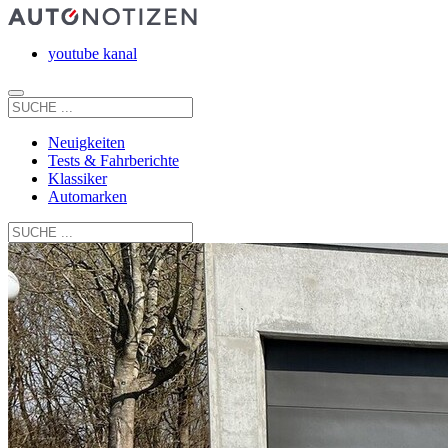
youtube kanal
Neuigkeiten
Tests & Fahrberichte
Klassiker
Automarken