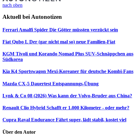
nach oben
Aktuell bei Autonotizen
Ferrari Amalfi Spider
Die Götter müssten verzückt sein
Fiat Qubo L
Der (gar nicht mal so) neue Familien-Fiat
KGM Tivoli und Korando Nomad Plus
SUV-Schnäppchen aus
Südkorea
Kia K4 Sportswagon
Mexi-Koreaner für deutsche Kombi-Fans
Mazda CX-5 Dauertest
Entspannungs-Übung
Lynk & Co 08 (2026)
Was kann der Volvo-Bruder aus China?
Renault Clio Hybrid
Schafft er 1.000 Kilometer - oder mehr?
Cupra Raval Endurance
Fährt super, lädt stabil, kostet viel
Über den Autor