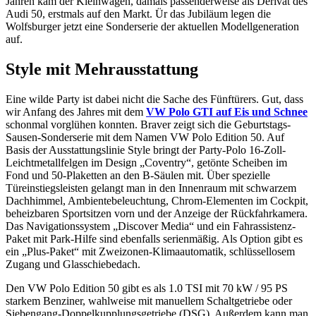
Jahren kam der Kleinwagen, damals passenderweise als Derivat des
Audi 50, erstmals auf den Markt. Ür das Jubiläum legen die
Wolfsburger jetzt eine Sonderserie der aktuellen Modellgeneration
auf.
Style mit Mehrausstattung
Eine wilde Party ist dabei nicht die Sache des Fünftürers. Gut, dass
wir Anfang des Jahres mit dem
VW Polo GTI auf Eis und Schnee
schonmal vorglühen konnten. Braver zeigt sich die Geburtstags-
Sausen-Sonderserie mit dem Namen VW Polo Edition 50. Auf
Basis der Ausstattungslinie Style bringt der Party-Polo 16-Zoll-
Leichtmetallfelgen im Design „Coventry“, getönte Scheiben im
Fond und 50-Plaketten an den B-Säulen mit. Über spezielle
Türeinstiegsleisten gelangt man in den Innenraum mit schwarzem
Dachhimmel, Ambientebeleuchtung, Chrom-Elementen im Cockpit,
beheizbaren Sportsitzen vorn und der Anzeige der Rückfahrkamera.
Das Navigationssystem „Discover Media“ und ein Fahrassistenz-
Paket mit Park-Hilfe sind ebenfalls serienmäßig. Als Option gibt es
ein „Plus-Paket“ mit Zweizonen-Klimaautomatik, schlüssellosem
Zugang und Glasschiebedach.
Den VW Polo Edition 50 gibt es als 1.0 TSI mit 70 kW / 95 PS
starkem Benziner, wahlweise mit manuellem Schaltgetriebe oder
Siebengang-Doppelkupplungsgetriebe (DSG). Außerdem kann man