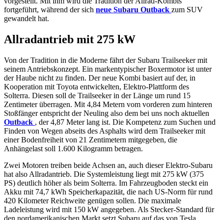
vorgestellt. Mit ihm wird die Tradition der Allrad-Kombis
fortgeführt, während der sich
neue Subaru Outback
zum SUV
gewandelt hat.
Allradantrieb mit 275 kW
Von der Tradition in die Moderne fährt der Subaru Trailseeker mit
seinem Antriebskonzept. Ein markentypischer Boxermotor ist unter
der Haube nicht zu finden. Der neue Kombi basiert auf der, in
Kooperation mit Toyota entwickelten, Elektro-Plattform des
Solterra. Diesen soll de Trailseeker in der Länge um rund 15
Zentimeter überragen. Mit 4,84 Metern vom vorderen zum hinteren
Stoßfänger entspricht der Neuling also dem bei uns noch aktuellen
Outback
, der 4,87 Meter lang ist. Die Kompetenz zum Suchen und
Finden von Wegen abseits des Asphalts wird dem Trailseeker mit
einer Bodenfreiheit von 21 Zentimetern mitgegeben, die
Anhängelast soll 1.600 Kilogramm betragen.
Zwei Motoren treiben beide Achsen an, auch dieser Elektro-Subaru
hat also Allradantrieb. Die Systemleistung liegt mit 275 kW (375
PS) deutlich höher als beim Solterra. Im Fahrzeugboden steckt ein
Akku mit 74,7 kWh Speicherkapazität, die nach US-Norm für rund
420 Kilometer Reichweite genügen sollen. Die maximale
Ladeleistung wird mit 150 kW angegeben. Als Stecker-Standard für
den nordamerikanischen Markt setzt Subaru auf das von Tesla