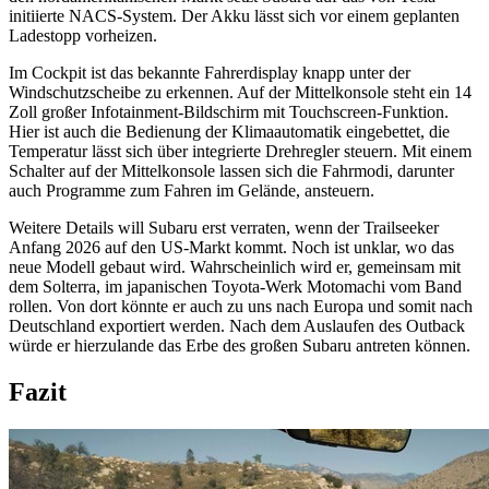
initiierte NACS-System. Der Akku lässt sich vor einem geplanten
Ladestopp vorheizen.
Im Cockpit ist das bekannte Fahrerdisplay knapp unter der
Windschutzscheibe zu erkennen. Auf der Mittelkonsole steht ein 14
Zoll großer Infotainment-Bildschirm mit Touchscreen-Funktion.
Hier ist auch die Bedienung der Klimaautomatik eingebettet, die
Temperatur lässt sich über integrierte Drehregler steuern. Mit einem
Schalter auf der Mittelkonsole lassen sich die Fahrmodi, darunter
auch Programme zum Fahren im Gelände, ansteuern.
Weitere Details will Subaru erst verraten, wenn der Trailseeker
Anfang 2026 auf den US-Markt kommt. Noch ist unklar, wo das
neue Modell gebaut wird. Wahrscheinlich wird er, gemeinsam mit
dem Solterra, im japanischen Toyota-Werk Motomachi vom Band
rollen. Von dort könnte er auch zu uns nach Europa und somit nach
Deutschland exportiert werden. Nach dem Auslaufen des Outback
würde er hierzulande das Erbe des großen Subaru antreten können.
Fazit