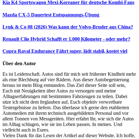
Kia K4 Sportswagon
Mexi-Koreaner für deutsche Kombi-Fans
Mazda CX-5 Dauertest
Entspannungs-Übung
Lynk & Co 08 (2026)
Was kann der Volvo-Bruder aus China?
Renault Clio Hybrid
Schafft er 1.000 Kilometer - oder mehr?
Cupra Raval Endurance
Fährt super, lädt stabil, kostet viel
Über den Autor
Es ist Leidenschaft. Autos sind für mich seit frühester Kindheit mehr
als eine Blechburg auf vier Rädern. Aus dieser Autobegeisterung
heraus ist mein Blog entstanden. Das Ziel dieser Seite soll sein,
Euch mit Neuigkeiten über Autos zu versorgen und meine
Alltagserfahrungen mit bestimmten Fahrzeugen zu teilen. Dabei
sitze ich nicht dem Irrglauben auf, Euch objektiv verwertbare
Testergebnisse zu liefern. Das überlasse ich gerne den etablierten
Automedien mit ihrem technisch ausgebildeten Personal und vor
allem Tonnen von Messgeräten. Hier erfahrt Ihr, wie sich die Autos
im Alltag schlagen, wie sie ins Leben passen. In meines. Und
vielleicht auch in Eures.
Vielen Dank für das Lesen der Artikel auf dieser Website. Ich hoffe,