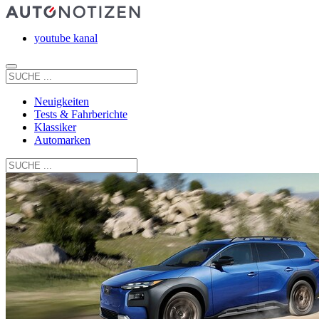
youtube kanal
Neuigkeiten
Tests & Fahrberichte
Klassiker
Automarken